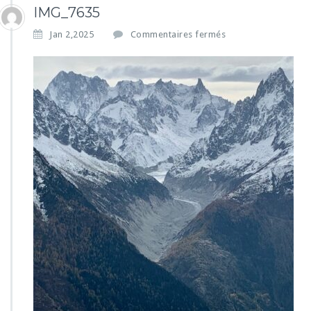
IMG_7635
s
Jan 2,2025
Commentaires fermés
u
r
I
M
G
_
7
6
3
5