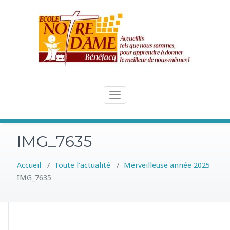
Skip
to
content
Toggle
navigation
IMG_7635
Accueil
/
Toute l'actualité
/
Merveilleuse année 2025
IMG_7635