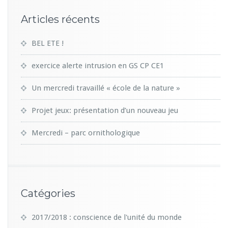
R
E
Articles récents
D
A
BEL ETE !
M
E
exercice alerte intrusion en GS CP CE1
Un mercredi travaillé « école de la nature »
Projet jeux: présentation d’un nouveau jeu
Mercredi – parc ornithologique
Catégories
2017/2018 : conscience de l'unité du monde