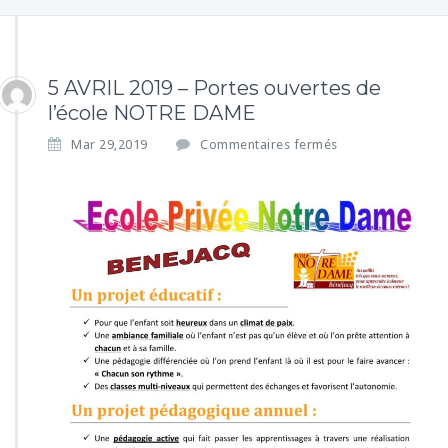
5 AVRIL 2019 – Portes ouvertes de
l’école NOTRE DAME
s
Mar 29,2019
Commentaires fermés
u
r
5
A
V
R
I
L
2
0
1
9
–
P
o