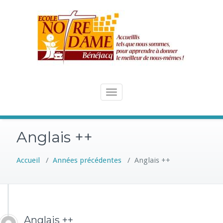
Skip
to
content
Toggle
navigation
Anglais ++
Accueil
/
Années précédentes
/
Anglais ++
Anglais ++