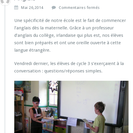
s
Mai 26,2014
Commentaires fermés
u
r
Une spécificité de notre école est le fait de commencer
A
l’anglais dès la maternelle. Grâce à un professeur
n
d’anglais du collège, irlandaise qui plus est, nos élèves
g
sont bien préparés et ont une oreille ouverte à cette
l
a
langue étrangère.
i
s
Vendredi dernier, les élèves de cycle 3 s’exerçaient à la
+
conversation : questions/réponses simples.
+