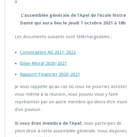
à
e
G
L’assemblée générale
de l’Apel de l’école Notre
é
Dame qui aura lieu le jeudi 7 octobre 2021 à 18h
n
é
r
Les documents suivants sont téléchargeables :
a
l
Convocation AG 2021-2022
e
d
Bilan Moral 2020-2021
u
j
Rapport Financier 2020-2021
e
u
Je vous rappelle qu’au cas où vous ne pourriez assister
d
vous-même à la réunion, vous pouvez vous y faire
i
représenter par un autre membre qui devra être muni
7
o
d’un pouvoir.
c
t
Si vous êtes membre de l’Apel
, vous participez de
o
plein droit à cette assemblée générale. Vous disposez
b