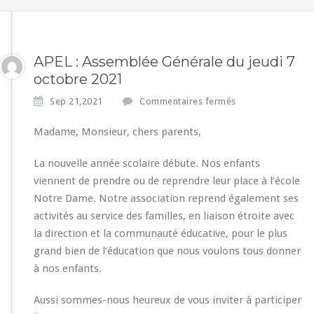
APEL : Assemblée Générale du jeudi 7
octobre 2021
s
Sep 21,2021
Commentaires fermés
u
r
Madame, Monsieur, chers parents,
A
P
La nouvelle année scolaire débute. Nos enfants
E
viennent de prendre ou de reprendre leur place à l’école
L
Notre Dame. Notre association reprend également ses
:
A
activités au service des familles, en liaison étroite avec
s
la direction et la communauté éducative, pour le plus
s
grand bien de l’éducation que nous voulons tous donner
e
à nos enfants.
m
b
l
Aussi sommes-nous heureux de vous inviter à participer
é