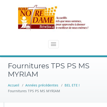
Skip
to
content
Toggle
navigation
Fournitures TPS PS MS
MYRIAM
Accueil
/
Années précédentes
/
BEL ETE !
Fournitures TPS PS MS MYRIAM