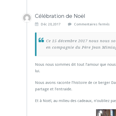
Célébration de Noël
s
Déc 20,2017
Commentaires fermés
u
r
C
Ce 15 décembre 2017 nous nous so
é
en compagnie du Père Jean Mimiag
l
é
b
Nous nous sommes dit tout l’amour que nous 
r
a
lui.
t
i
Nous avons raconte l’histoire de ce berger Dan
o
partage et l’entraide.
n
d
Et à Noël, au milieu des cadeaux, n’oubliez pas
e
N
o