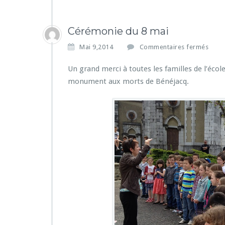
Cérémonie du 8 mai
s
Mai 9,2014
Commentaires fermés
u
r
Un grand merci à toutes les familles de l’éco
C
monument aux morts de Bénéjacq.
é
r
é
m
o
n
i
e
d
u
8
m
a
i