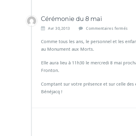
Cérémonie du 8 mai
s
Avr 30,2013
Commentaires fermés
u
r
Comme tous les ans, le personnel et les enfa
C
au Monument aux Morts.
é
r
Elle aura lieu à 11h30 le mercredi 8 mai prochai
é
Fronton.
m
o
n
Comptant sur votre présence et sur celle des él
i
Bénéjacq !
e
d
u
8
m
a
i