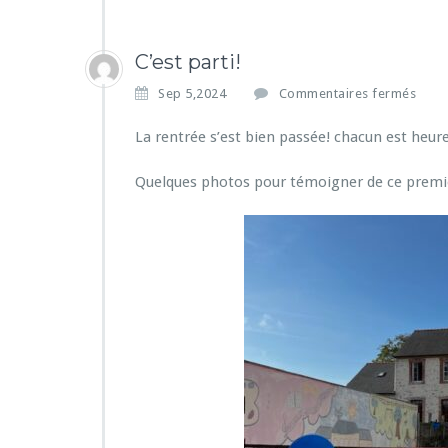
C’est parti!
s
Sep 5,2024
Commentaires fermés
u
r
La rentrée s’est bien passée! chacun est heu
C’e
s
Quelques photos pour témoigner de ce premie
t
p
a
r
t
i!