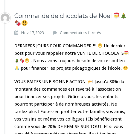
Commande de chocolats de Noël
s
Nov 17,2023
Commentaires fermés
u
r
DERNIERS JOURS POUR COMMANDER !!!
Un dernier
C
post pour vous rappeler notre VENTE DE CHOCOLATS
o
. Nous avons toujours besoin de votre soutien
m
pour financer les projets pédagogiques de l’école.
m
a
n
VOUS FAITES UNE BONNE ACTION
! Jusqu’à 30% du
d
montant des commandes est reversé à l’association
e
pour financer ses projets. Grâce à vous, les enfants
d
pourront participer à de nombreuses activités. Ne
e
c
tardez plus ! Faites-en profiter votre famille, vos amis,
h
vos voisins et même vos collègues ! Ils bénéficieront
o
comme vous de 20% DE REMISE SUR TOUT. Et si vous
c