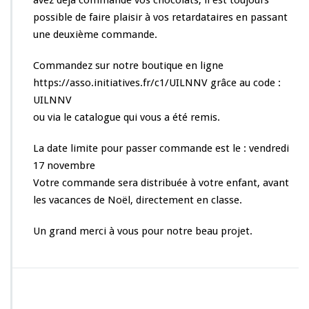
avez déjà commandé vos chocolats, il est toujours
o
l
possible de faire plaisir à vos retardataires en passant
a
une deuxième commande.
t
s
Commandez sur notre boutique en ligne
d
https://asso.initiatives.fr/c1/UILNNV grâce au code :
e
N
UILNNV
o
ou via le catalogue qui vous a été remis.
ë
l
La date limite pour passer commande est le : vendredi
17 novembre
Votre commande sera distribuée à votre enfant, avant
les vacances de Noël, directement en classe.
Un grand merci à vous pour notre beau projet.