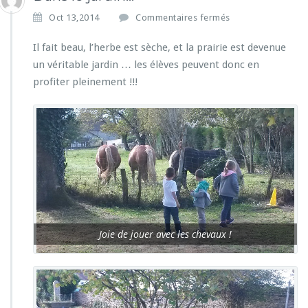
s
Oct 13,2014
Commentaires fermés
u
r
Il fait beau, l’herbe est sèche, et la prairie est devenue
D
un véritable jardin … les élèves peuvent donc en
a
profiter pleinement !!!
n
s
l
e
j
a
r
d
i
n…
Joie de jouer avec les chevaux !