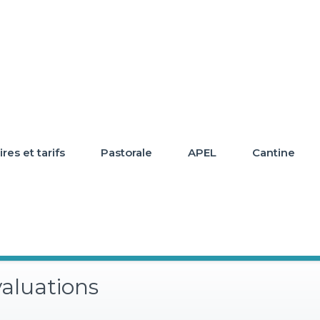
res et tarifs
Pastorale
APEL
Cantine
valuations