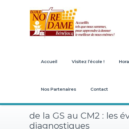
Skip
to
content
Accueil
Visitez l’école !
Horai
Nos Partenaires
Contact
de la GS au CM2 : les é
diagnostiques