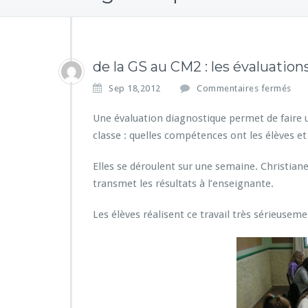
de la GS au CM2 : les évaluatio
s
Sep 18,2012
Commentaires fermés
u
r
Une évaluation diagnostique permet de faire u
d
classe : quelles compétences ont les élèves et c
e
l
Elles se déroulent sur une semaine. Christian
a
transmet les résultats à l’enseignante.
G
S
a
Les élèves réalisent ce travail très sérieuseme
u
C
M
2
:
l
e