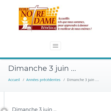
Skip
to
content
Toggle
navigation
Dimanche 3 juin …
Accueil
/
Années précédentes
/
Dimanche 3 juin …
Dimanche 3 juin …