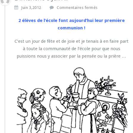
s
Juin 3,2012
Commentaires fermés
u
r
2 élèves de l’école font aujourd’hui leur première
D
communion !
i
m
C’est un jour de fête et de joie et je tenais à en faire part
a
à toute la communauté de l’école pour que nous
n
c
puissions nous y associer par la pensée ou la prière …
h
e
3
j
u
i
n
…