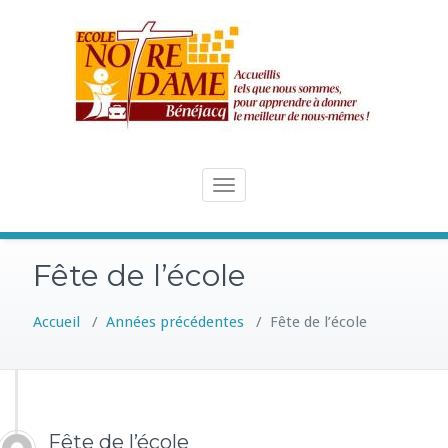
Skip
to
content
Toggle
navigation
Fête de l’école
Accueil
/
Années précédentes
/
Fête de l’école
Fête de l’école