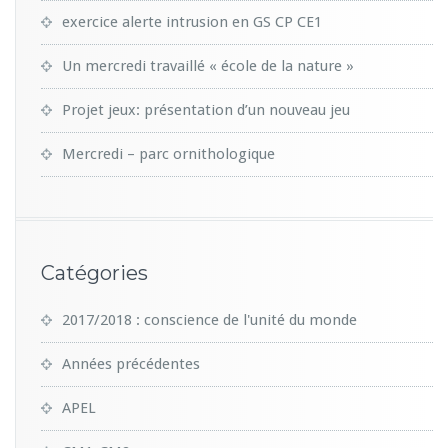
e
l
exercice alerte intrusion en GS CP CE1
a
P
Un mercredi travaillé « école de la nature »
a
r
Projet jeux: présentation d’un nouveau jeu
o
i
Mercredi – parc ornithologique
s
s
e
–
5
o
Catégories
c
t
2017/2018 : conscience de l'unité du monde
2
0
1
Années précédentes
4
APEL