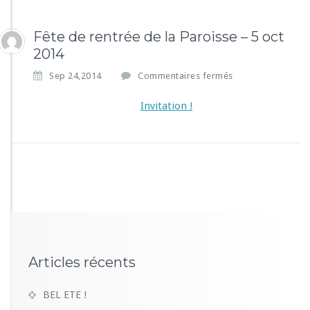
Fête de rentrée de la Paroisse – 5 oct
2014
s
Sep 24,2014
Commentaires fermés
u
r
Invitation !
F
ê
t
e
d
e
r
e
n
t
r
Articles récents
é
e
BEL ETE !
d