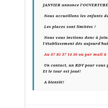
N
JANVIER annonce l’OUVERTURE 
E
E
Nous accueillons les enfants de
S
C
Les places sont limitées !
O
L
Nous vous invitons donc à joi
A
I
l’établissement dés aujourd’hui
R
E
Au 07 85 37 14 50 ou par mail à
2
0
Un contact, un RDV pour vous p
2
Et le tour est joué!
4/
2
0
A bientôt!
2
5
;
C’E
S