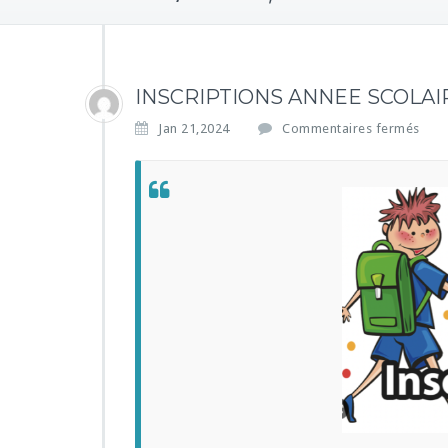
INSCRIPTIONS ANNEE SCOLAIRE 
s
Jan 21,2024
Commentaires fermés
u
r
I
N
S
C
R
I
P
T
I
O
N
S
A
N