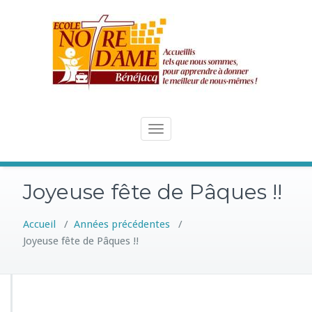
Skip
to
content
Toggle
navigation
Joyeuse fête de Pâques !!
Accueil
/
Années précédentes
/
Joyeuse fête de Pâques !!