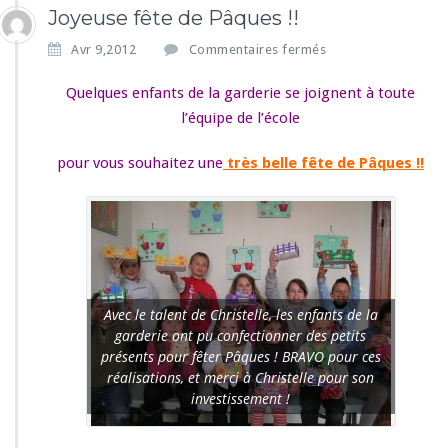
Joyeuse fête de Pâques !!
s
Avr 9,2012
Commentaires fermés
u
r
Quelques enfants de la garderie se joignent à toute
J
l’équipe de l’école
o
y
pour vous souhaitez une
très belle fête de Pâques !!
e
u
s
e
f
ê
t
e
Avec le talent de Christelle, les enfants de la
d
garderie ont pu confectionner des petits
e
présents pour fêter Pâques ! BRAVO pour ces
P
réalisations, et merci à Christelle pour son
â
investissement !
q
u