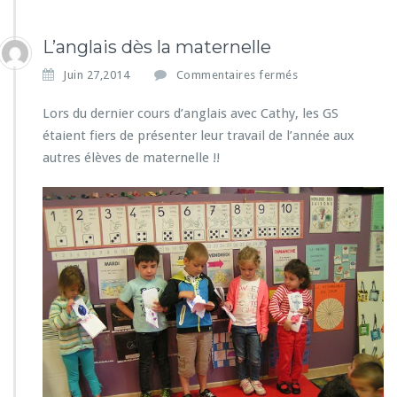
L’anglais dès la maternelle
s
Juin 27,2014
Commentaires fermés
u
r
Lors du dernier cours d’anglais avec Cathy, les GS
L’a
étaient fiers de présenter leur travail de l’année aux
n
autres élèves de maternelle !!
g
l
a
i
s
d
è
s
l
a
m
a
t
e