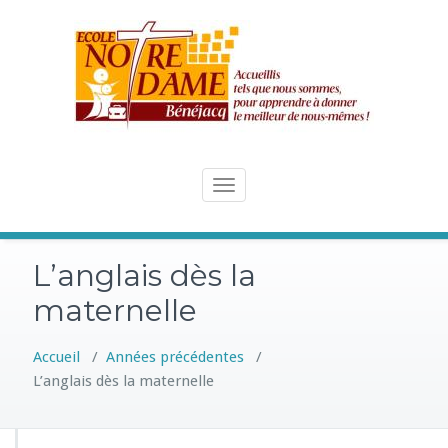
Skip
to
content
Toggle
navigation
L’anglais dès la
maternelle
Accueil
/
Années précédentes
/
L’anglais dès la maternelle