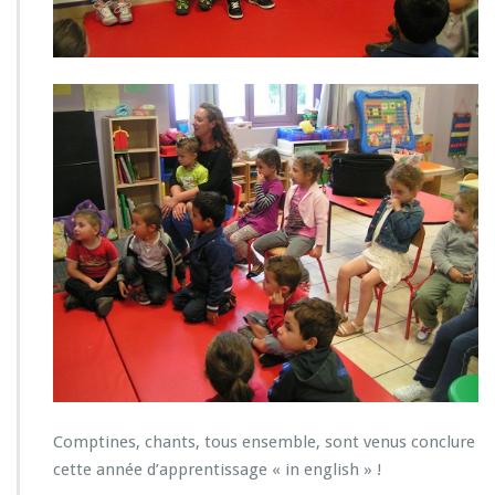
r
n
e
l
l
e
Comptines, chants, tous ensemble, sont venus conclure
cette année d’apprentissage « in english » !