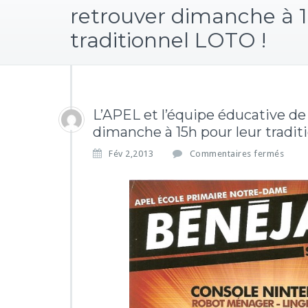
retrouver dimanche à 1
traditionnel LOTO !
L’APEL et l’équipe éducative de
dimanche à 15h pour leur tradit
s
Fév 2,2013
Commentaires fermés
u
r
L’A
P
E
L
e
t
l’é
q
u