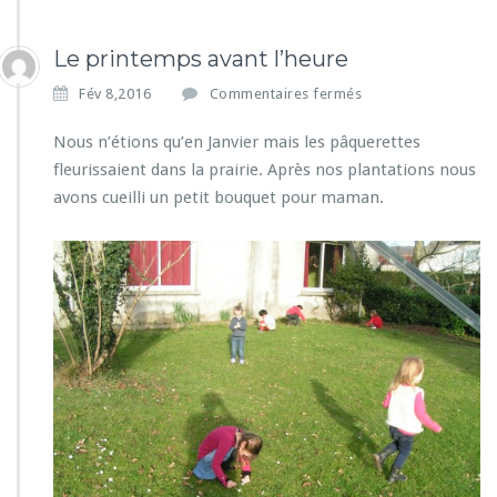
Le printemps avant l’heure
s
Fév 8,2016
Commentaires fermés
u
r
Nous n’étions qu’en Janvier mais les pâquerettes
L
fleurissaient dans la prairie. Après nos plantations nous
e
avons cueilli un petit bouquet pour maman.
p
r
i
n
t
e
m
p
s
a
v
a
n
t