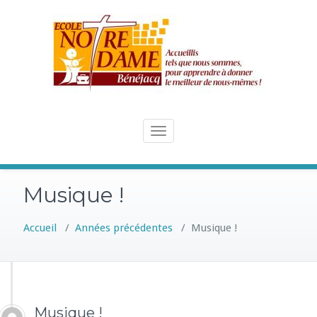
Skip
to
content
Toggle
navigation
Musique !
Accueil
/
Années précédentes
/
Musique !
Musique !