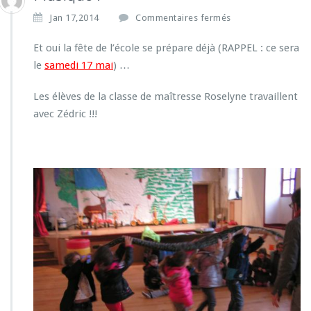
s
Jan 17,2014
Commentaires fermés
u
r
Et oui la fête de l’école se prépare déjà (RAPPEL : ce sera
M
le
samedi 17 mai
) …
u
s
Les élèves de la classe de maîtresse Roselyne travaillent
i
avec Zédric !!!
q
u
e
!