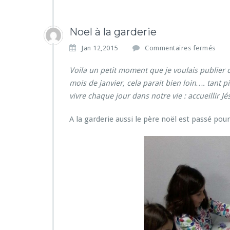
Noel à la garderie
s
Jan 12,2015
Commentaires fermés
u
r
Voila un petit moment que je voulais publier 
N
mois de janvier, cela parait bien loin…. tant p
o
vivre chaque jour dans notre vie : accueillir J
e
l
A la garderie aussi le père noël est passé pour
à
l
a
g
a
r
d
e
r
i
e