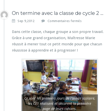
On termine avec la classe de cycle 2 …
s
Sep 9,2012
Commentaires fermés
u
r
Dans cette classe, chaque groupe a son propre travail.
O
Grâce à une grand organisation, Maîtresse Marie
n
réussit à mener tout ce petit monde pour que chacun
t
réussisse à apprendre et à progresser !
e
r
m
i
n
e
a
v
e
c
Ce sont les premiers jours de l’année scolaire,
l
les CE1 réalisent et décorent la première
a
page de leurs cahiers.
c