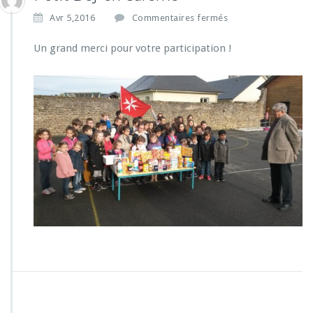
s
Avr 5,2016
Commentaires fermés
u
r
Un grand merci pour votre participation !
P
e
t
i
t
D
e
j’
e
n
C
a
r
ê
m
e