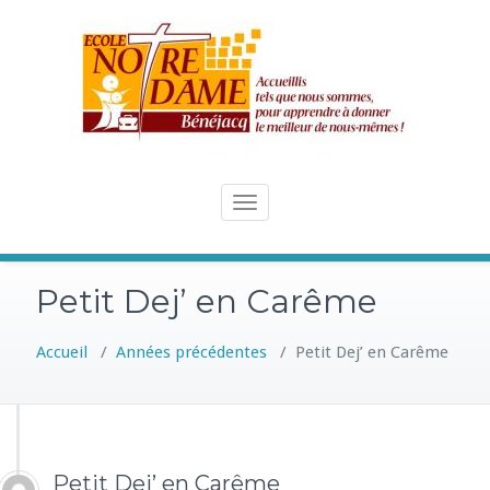
Skip
to
content
Toggle
navigation
Petit Dej’ en Carême
Accueil
/
Années précédentes
/
Petit Dej’ en Carême
Petit Dej’ en Carême