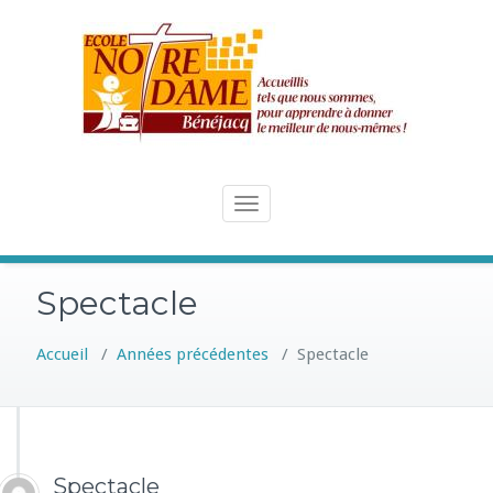
Skip
to
content
Toggle
navigation
Spectacle
Accueil
/
Années précédentes
/
Spectacle
Spectacle