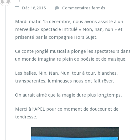
s
Déc 18,2015
Commentaires fermés
u
r
Mardi matin 15 décembre, nous avons assisté à un
S
merveilleux spectacle intitulé « Non, nan, nun » et
p
présenté par la compagnie Hors Sujet.
e
c
Ce conte jonglé musical a plongé les spectateurs dans
t
a
un monde imaginaire plein de poésie et de musique.
c
l
Les balles, Nin, Nan, Nun, tour à tour, blanches,
e
transparentes, lumineuses nous ont fait rêver.
On aurait aimé que la magie dure plus longtemps.
Merci à l’APEL pour ce moment de douceur et de
tendresse.