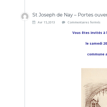
St Joseph de Nay – Portes ouver
s
Avr 15,2013
Commentaires fermés
u
r
Vous êtes invités à
S
t
le samedi 20 
J
o
commune av
s
e
p
h
d
e
N
a
y
–
P