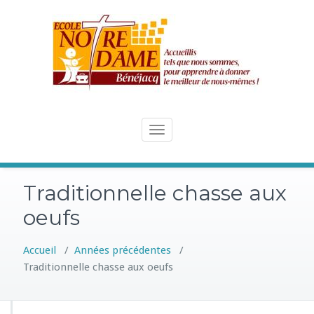
Skip
to
content
Toggle
navigation
Traditionnelle chasse aux
oeufs
Accueil
/
Années précédentes
/
Traditionnelle chasse aux oeufs