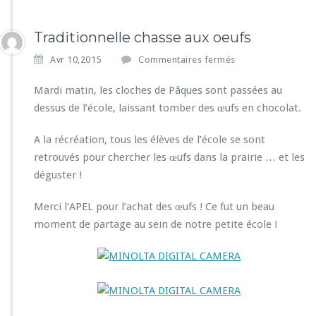
Traditionnelle chasse aux oeufs
s
Avr 10,2015
Commentaires fermés
u
r
Mardi matin, les cloches de Pâques sont passées au
T
dessus de l’école, laissant tomber des œufs en chocolat.
r
a
A la récréation, tous les élèves de l’école se sont
d
retrouvés pour chercher les œufs dans la prairie … et les
i
t
déguster !
i
o
Merci l’APEL pour l’achat des œufs ! Ce fut un beau
n
moment de partage au sein de notre petite école !
n
e
l
l
e
c
h