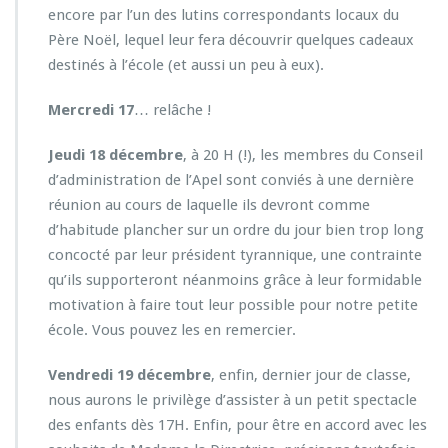
encore par l’un des lutins correspondants locaux du
r
e
Père Noël, lequel leur fera découvrir quelques cadeaux
n
destinés à l’école (et aussi un peu à eux).
t
s
Mercredi 17
… relâche !
d’é
l
Jeudi 18 décembre
, à 20 H (!), les membres du Conseil
è
v
d’administration de l’Apel sont conviés à une dernière
e
réunion au cours de laquelle ils devront comme
s
d’habitude plancher sur un ordre du jour bien trop long
concocté par leur président tyrannique, une contrainte
qu’ils supporteront néanmoins grâce à leur formidable
motivation à faire tout leur possible pour notre petite
école. Vous pouvez les en remercier.
Vendredi 19 décembre
, enfin, dernier jour de classe,
nous aurons le privilège d’assister à un petit spectacle
des enfants dès 17H. Enfin, pour être en accord avec les