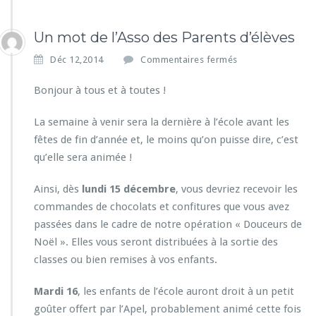
Un mot de l’Asso des Parents d’élèves
s
Déc 12,2014
Commentaires fermés
u
r
Bonjour à tous et à toutes !
U
n
La semaine à venir sera la dernière à l’école avant les
m
fêtes de fin d’année et, le moins qu’on puisse dire, c’est
o
qu’elle sera animée !
t
d
e
Ainsi, dès
lundi 15 décembre
, vous devriez recevoir les
l’A
commandes de chocolats et confitures que vous avez
s
passées dans le cadre de notre opération « Douceurs de
s
Noël ». Elles vous seront distribuées à la sortie des
o
d
classes ou bien remises à vos enfants.
e
s
Mardi 16
, les enfants de l’école auront droit à un petit
P
goûter offert par l’Apel, probablement animé cette fois
a