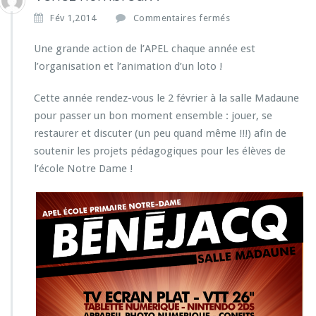
s
Fév 1,2014
Commentaires fermés
u
r
Une grande action de l’APEL chaque année est
V
l’organisation et l’animation d’un loto !
e
n
Cette année rendez-vous le 2 février à la salle Madaune
e
pour passer un bon moment ensemble : jouer, se
z
n
restaurer et discuter (un peu quand même !!!) afin de
o
soutenir les projets pédagogiques pour les élèves de
m
l’école Notre Dame !
b
r
e
u
x
!