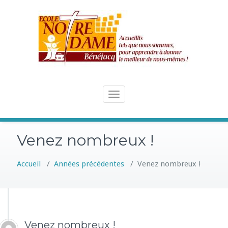
Skip
to
content
Toggle
navigation
Venez nombreux !
Accueil
/
Années précédentes
/
Venez nombreux !
Venez nombreux !