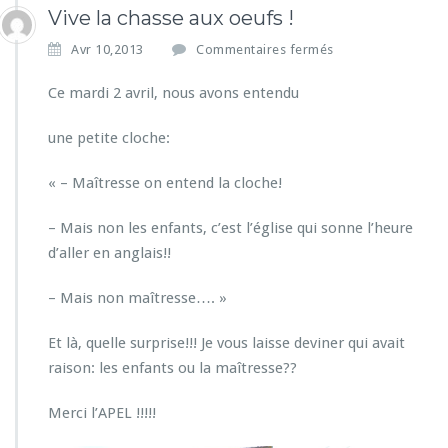
Vive la chasse aux oeufs !
s
Avr 10,2013
Commentaires fermés
u
r
Ce mardi 2 avril, nous avons entendu
V
i
une petite cloche:
v
e
« – Maîtresse on entend la cloche!
l
a
– Mais non les enfants, c’est l’église qui sonne l’heure
c
h
d’aller en anglais!!
a
s
– Mais non maîtresse…. »
s
e
Et là, quelle surprise!!! Je vous laisse deviner qui avait
a
raison: les enfants ou la maîtresse??
u
x
o
Merci l’APEL !!!!!
e