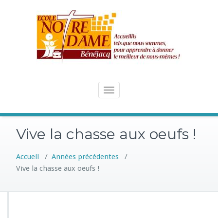
Skip
to
content
Toggle
navigation
Vive la chasse aux oeufs !
Accueil
/
Années précédentes
/
Vive la chasse aux oeufs !