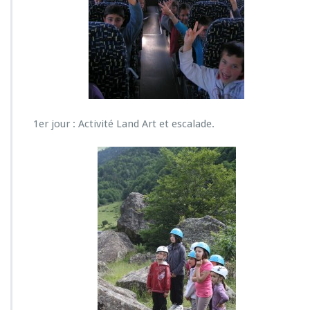
d
s…
1er jour : Activité Land Art et escalade.