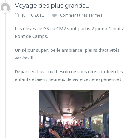
Voyage des plus grands…
s
Juil 10,2012
Commentaires fermés
u
r
Les élèves de GS au CM2 sont partis 2 jours/ 1 nuit à
V
Pont de Camps.
o
y
Un séjour super, belle ambiance, pleins d’activités
a
variées !!
g
e
d
Départ en bus : nul besoin de vous dire combien les
e
enfants étaient heureux de vivre cette expérience !
s
p
l
u
s
g
r
a
n