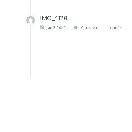
IMG_4128
s
Jan 3,2026
Commentaires fermés
u
r
I
M
G
_
4
1
2
8