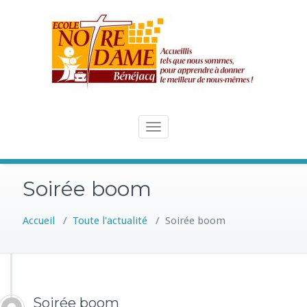
Skip
to
content
Toggle
navigation
Soirée boom
Accueil
/
Toute l'actualité
/
Soirée boom
Soirée boom