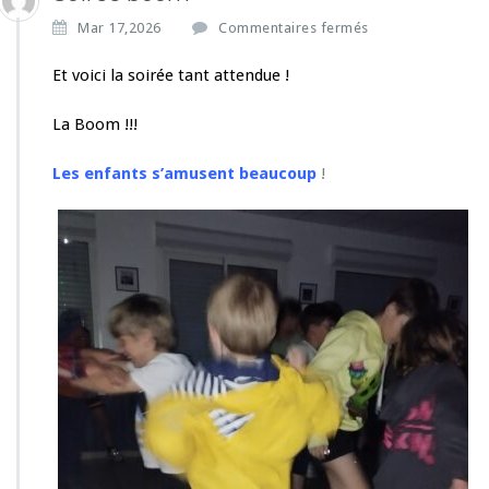
s
Mar 17,2026
Commentaires fermés
u
r
Et voici la soirée tant attendue !
S
o
La Boom !!!
i
r
Les enfants s’amusent beaucoup
!
é
e
b
o
o
m