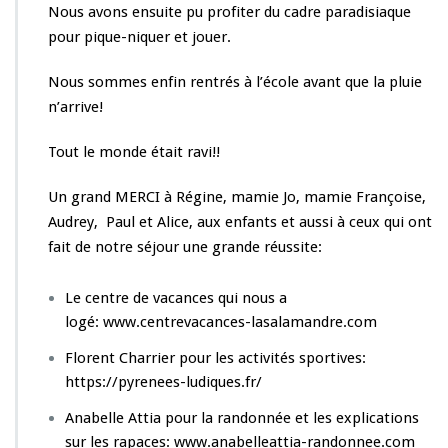
Nous avons ensuite pu profiter du cadre paradisiaque
s
c
pour pique-niquer et jouer.
o
l
Nous sommes enfin rentrés à l’école avant que la pluie
a
n’arrive!
i
r
Tout le monde était ravi!!
e
Un grand MERCI à Régine, mamie Jo, mamie Françoise,
Audrey, Paul et Alice, aux enfants et aussi à ceux qui ont
fait de notre séjour une grande réussite:
Le centre de vacances qui nous a
logé: www.centrevacances-lasalamandre.com
Florent Charrier pour les activités sportives:
https://pyrenees-ludiques.fr/
Anabelle Attia pour la randonnée et les explications
sur les rapaces: www.anabelleattia-randonnee.com