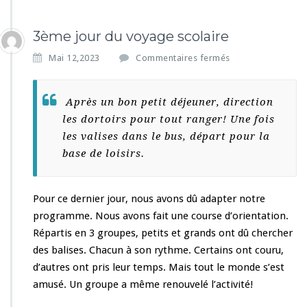
3ème jour du voyage scolaire
s
Mai 12,2023
Commentaires fermés
u
r
3
Après un bon petit déjeuner, direction
è
les dortoirs pour tout ranger! Une fois
m
les valises dans le bus, départ pour la
e
j
base de loisirs.
o
u
r
Pour ce dernier jour, nous avons dû adapter notre
d
programme. Nous avons fait une course d’orientation.
u
Répartis en 3 groupes, petits et grands ont dû chercher
v
o
des balises. Chacun à son rythme. Certains ont couru,
y
d’autres ont pris leur temps. Mais tout le monde s’est
a
amusé. Un groupe a même renouvelé l’activité!
g
e