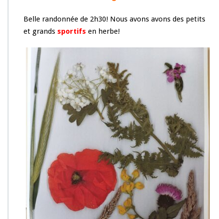
a
i
Belle randonnée de 2h30! Nous avons avons des petits
l
et grands
sportifs
en herbe!
l
é
« é
c
o
l
e
d
e
l
a
n
a
t
u
r
e »