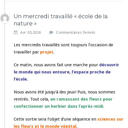
Un mercredi travaillé « école de la
nature »
s
Avr 30,2026
Commentaires fermés
u
r
Les mercredis travaillés sont toujours l’occasion de
U
travailler par
projet
.
n
m
Ce matin, nous avons fait une marche pour
découvrir
e
le monde qui nous entoure, l’espace proche de
r
c
l’école
.
r
e
Nous avons été jusqu’à des jeux! Puis, nous sommes
d
rentrés. Tout cela,
en ramassant des fleurs pour
i
confectionner un herbier dans l’après-midi.
t
r
a
Cette sortie sera l’objet d’une séquence en
sciences sur
v
les fleurs et le monde végétal
.