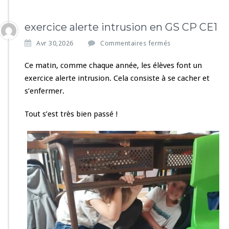
exercice alerte intrusion en GS CP CE1
s
Avr 30,2026
Commentaires fermés
u
r
Ce matin, comme chaque année, les élèves font un
e
exercice alerte intrusion. Cela consiste à se cacher et
x
s’enfermer.
e
r
Tout s’est très bien passé !
c
i
c
e
a
l
e
r
t
e
i
n