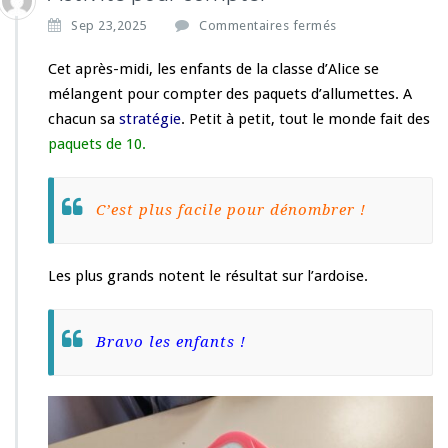
s
Sep 23,2025
Commentaires fermés
u
r
Cet après-midi, les enfants de la classe d’Alice se
A
mélangent pour compter des paquets d’allumettes. A
c
chacun sa
stratégie
. Petit à petit, tout le monde fait des
t
paquets de 10.
i
v
i
t
C’est plus facile pour dénombrer !
é
p
o
Les plus grands notent le résultat sur l’ardoise.
u
r
c
Bravo les enfants !
o
m
p
t
e
r