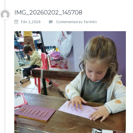
IMG_20260202_145708
s
Fév 2,2026
Commentaires fermés
u
r
I
M
G
_
2
0
2
6
0
2
0
2
_
1
4
5