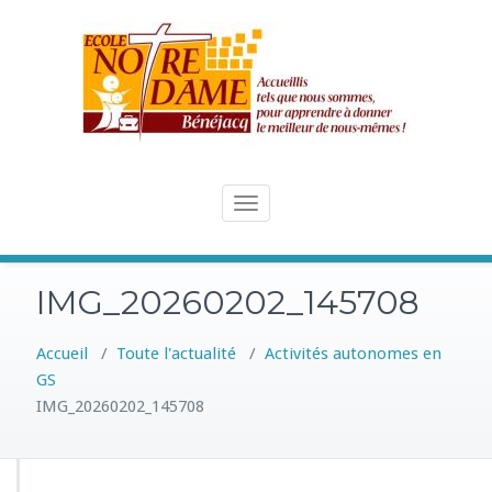
Skip
to
content
Toggle
navigation
IMG_20260202_145708
Accueil
/
Toute l'actualité
/
Activités autonomes en
GS
IMG_20260202_145708