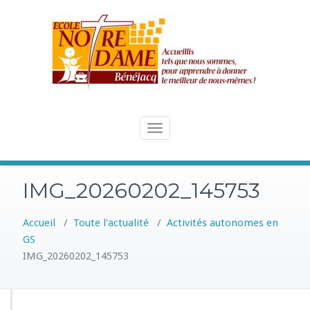
Skip
to
content
Toggle
navigation
IMG_20260202_145753
Accueil
/
Toute l'actualité
/
Activités autonomes en
GS
IMG_20260202_145753