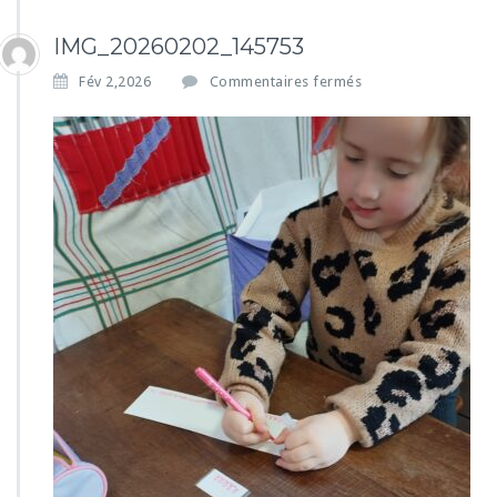
IMG_20260202_145753
s
Fév 2,2026
Commentaires fermés
u
r
I
M
G
_
2
0
2
6
0
2
0
2
_
1
4
5