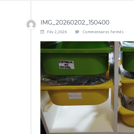
IMG_20260202_150400
s
Fév 2,2026
Commentaires fermés
u
r
I
M
G
_
2
0
2
6
0
2
0
2
_
1
5