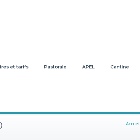
res et tarifs
Pastorale
APEL
Cantine
0
Accuei