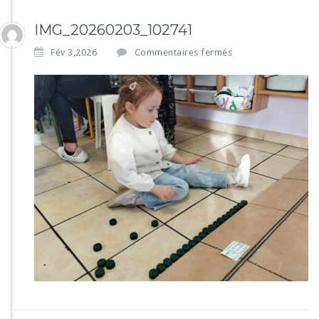
IMG_20260203_102741
s
Fév 3,2026
Commentaires fermés
u
r
I
M
G
_
2
0
2
6
0
2
0
3
_
1
0
2