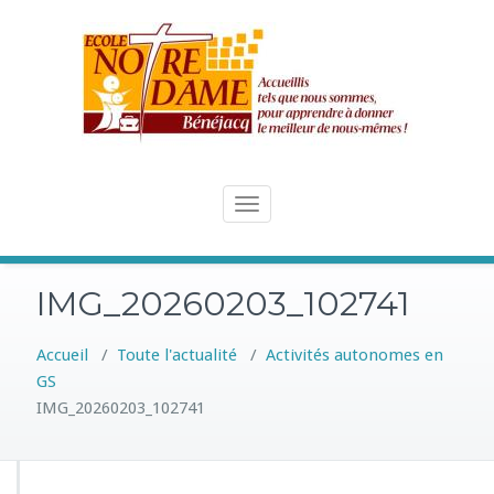
Skip
to
content
Toggle
navigation
IMG_20260203_102741
Accueil
/
Toute l'actualité
/
Activités autonomes en
GS
IMG_20260203_102741