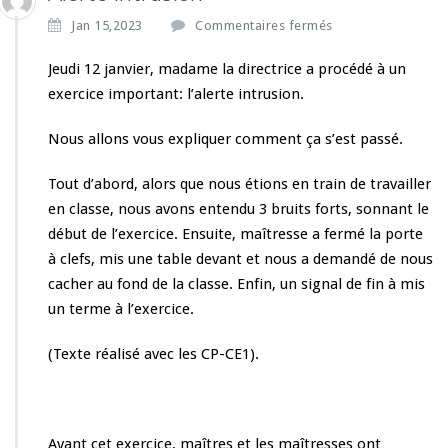
s
Jan 15,2023
Commentaires fermés
u
r
Jeudi 12 janvier, madame la directrice a procédé à un
A
exercice important: l’alerte intrusion.
l
e
Nous allons vous expliquer comment ça s’est passé.
r
t
Tout d’abord, alors que nous étions en train de travailler
e
i
en classe, nous avons entendu 3 bruits forts, sonnant le
n
début de l’exercice. Ensuite, maîtresse a fermé la porte
t
à clefs, mis une table devant et nous a demandé de nous
r
cacher au fond de la classe. Enfin, un signal de fin à mis
u
s
un terme à l’exercice.
i
o
(Texte réalisé avec les CP-CE1).
n
Avant cet exercice, maîtres et les maîtresses ont