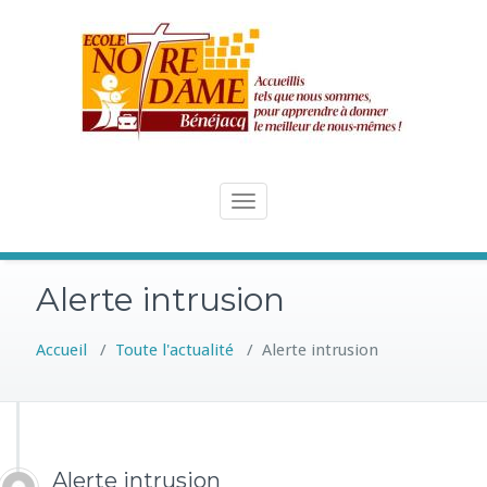
Skip
to
content
Toggle
navigation
Alerte intrusion
Accueil
/
Toute l'actualité
/
Alerte intrusion
Alerte intrusion