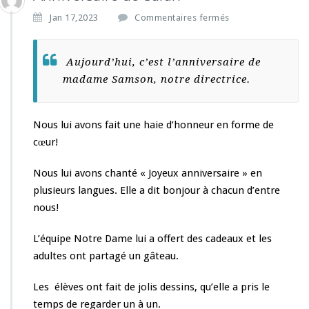
s
Jan 17,2023
Commentaires fermés
u
r
A
Aujourd’hui, c’est l’anniversaire de
n
madame Samson, notre directrice.
n
i
v
Nous lui avons fait une haie d’honneur en forme de
e
r
cœur!
s
a
Nous lui avons chanté « Joyeux anniversaire » en
i
plusieurs langues. Elle a dit bonjour à chacun d’entre
r
nous!
e
d
e
L’équipe Notre Dame lui a offert des cadeaux et les
S
adultes ont partagé un gâteau.
a
r
Les élèves ont fait de jolis dessins, qu’elle a pris le
a
temps de regarder un à un.
h