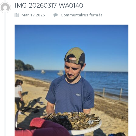
IMG-20260317-WA0140
s
Mar 17,2026
Commentaires fermés
u
r
I
M
G
-
2
0
2
6
0
3
1
7
-
W
A
0
1