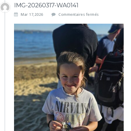
IMG-20260317-WA0141
s
Mar 17,2026
Commentaires fermés
u
r
I
M
G
-
2
0
2
6
0
3
1
7
-
W
A
0
1