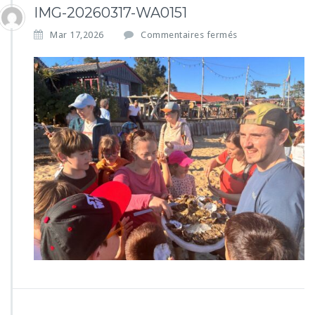
IMG-20260317-WA0151
s
Mar 17,2026
Commentaires fermés
u
r
I
M
G
-
2
0
2
6
0
3
1
7
-
W
A
0
1