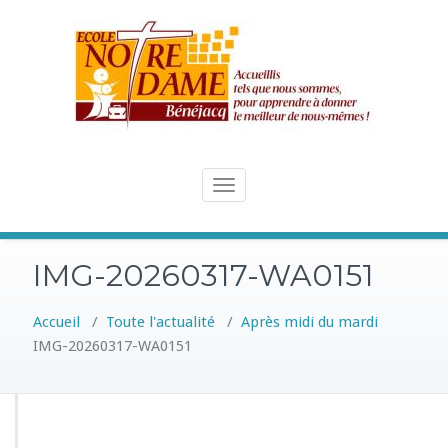
Skip
to
content
Toggle
navigation
IMG-20260317-WA0151
Accueil
/
Toute l'actualité
/
Après midi du mardi
IMG-20260317-WA0151