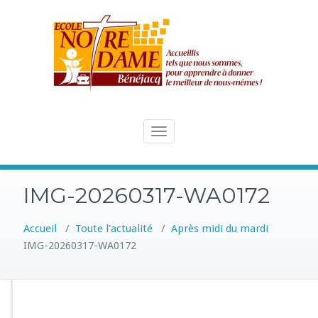
Skip
to
content
Toggle
navigation
IMG-20260317-WA0172
Accueil
/
Toute l'actualité
/
Après midi du mardi
IMG-20260317-WA0172