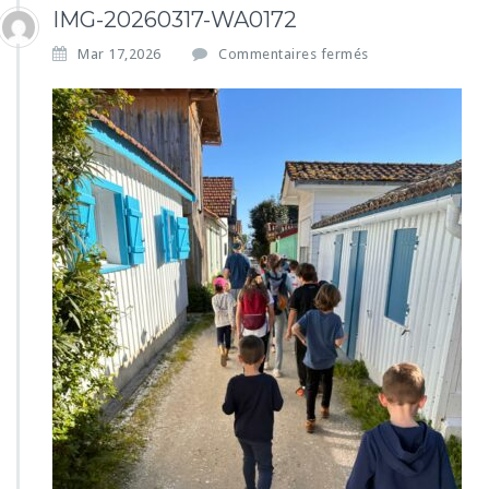
IMG-20260317-WA0172
s
Mar 17,2026
Commentaires fermés
u
r
I
M
G
-
2
0
2
6
0
3
1
7
-
W
A
0
1