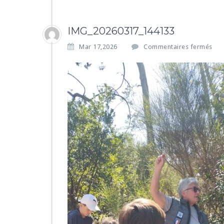
IMG_20260317_144133
s
Mar 17,2026
Commentaires fermés
u
r
I
M
G
_
2
0
2
6
0
3
1
7
_
1
4