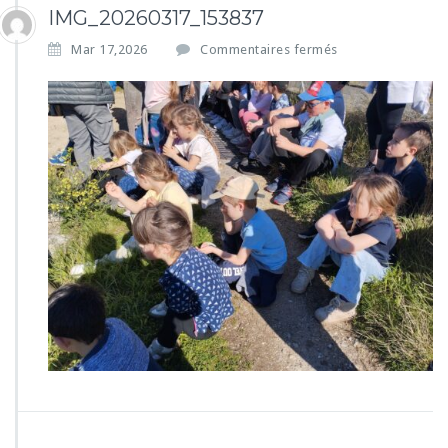
IMG_20260317_153837
s
Mar 17,2026
Commentaires fermés
u
r
I
M
G
_
2
0
2
6
0
3
1
7
_
1
5
3
8