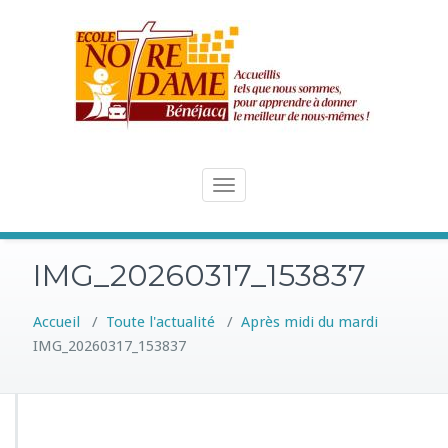
Skip
to
content
Toggle
navigation
IMG_20260317_153837
Accueil
/
Toute l'actualité
/
Après midi du mardi
IMG_20260317_153837