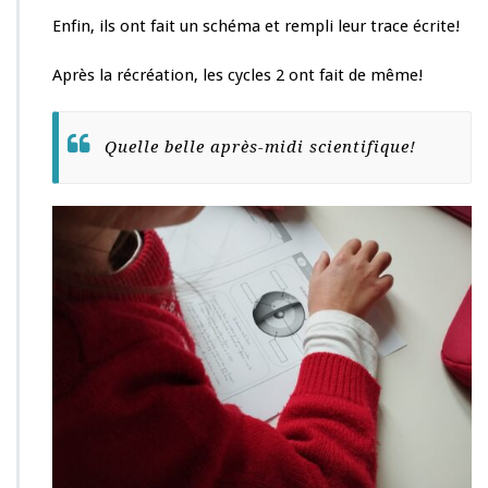
n
c
Enfin, ils ont fait un schéma et rempli leur trace écrite!
e
s
Après la récréation, les cycles 2 ont fait de même!
a
v
e
Quelle belle après-midi scientifique!
c
m
a
î
t
r
e
V
a
l
e
n
t
i
n