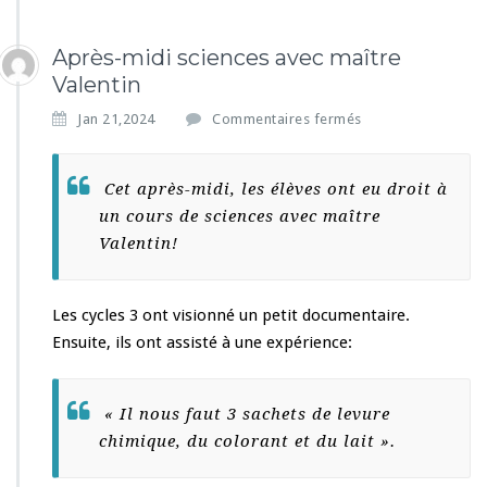
Après-midi sciences avec maître
Valentin
s
Jan 21,2024
Commentaires fermés
u
r
A
Cet après-midi, les élèves ont eu droit à
p
un cours de sciences avec maître
r
Valentin!
è
s
-
m
Les cycles 3 ont visionné un petit documentaire.
i
Ensuite, ils ont assisté à une expérience:
d
i
s
« Il nous faut 3 sachets de levure
c
chimique, du colorant et du lait ».
i
e