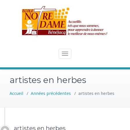
Skip
to
content
Toggle
navigation
artistes en herbes
Accueil
/
Années précédentes
/
artistes en herbes
artistes en herbes